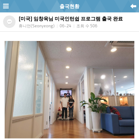
출국현황
[미국] 임창욱님 미국인턴쉽 프로그램 출국 완료
휴니언(Seonyeong)
06-24
조회 수 506
|
|