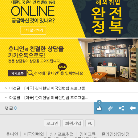
이전글
[미국] 김태현님 미국인턴쉽 프로그램...
다음글
[미국] 한지연님 미국인턴쉽 프로그램...
0
댓글
0
로그인
회원가입
PC
휴니언
미국인턴쉽
싱가포르취업
영어교육
온라인상담신청