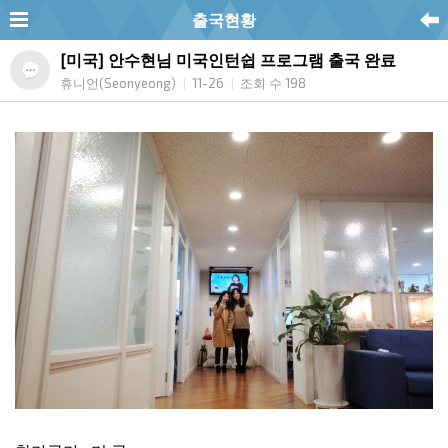
출국현황
[미국] 안수현님 미국인턴쉽 프로그램 출국 완료
휴니언(Seonyeong)
11-26
조회 수 198
|
|