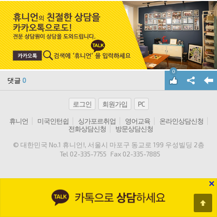
0
댓글
0
로그인
회원가입
PC
휴니언
미국인턴쉽
싱가포르취업
영어교육
온라인상담신청
전화상담신청
방문상담신청
© 대한민국 No.1 휴니언!
, 서울시 마포구 동교로 199 우성빌딩 2층
Tel
02-335-7755
Fax
02-335-7885