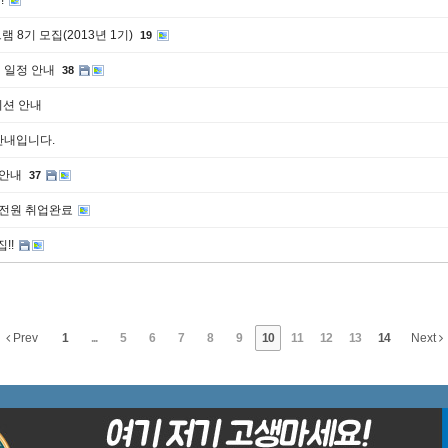
!
 8기 모집(2013년 1기)
19
월 일정 안내
38
이션 안내
안내입니다.
 안내
37
) 전원 취업완료
!!
Prev
1
...
5
6
7
8
9
10
11
12
13
14
Next