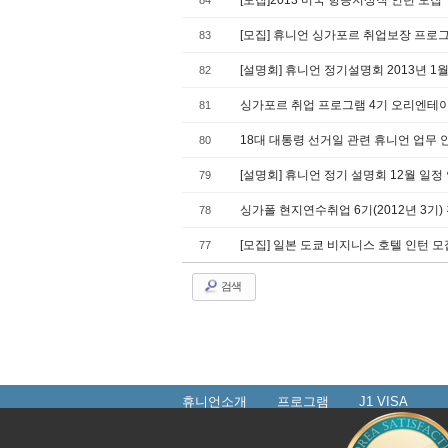
[모집]2013 미국 항공지상직 인턴 모집~
84
[모집] 휴니언 싱가포르 취업보장 프로그램
83
[설명회] 휴니언 정기설명회 2013년 1
82
싱가포르 취업 프로그램 4기 오리엔테
81
18대 대통령 선거일 관련 휴니언 업무 
80
[설명회] 휴니언 정기 설명회 12월 일정
79
싱가폴 현지연수취업 6기(2012년 3기
78
[모집] 일본 도쿄 비지니스 호텔 인턴 모집
77
검색
휴니언소개
프로그램
J1 VISA