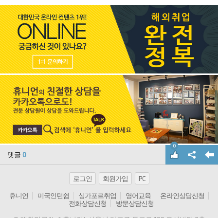
0
댓글
0
로그인
회원가입
PC
휴니언
미국인턴쉽
싱가포르취업
영어교육
온라인상담신청
전화상담신청
방문상담신청