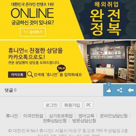
0
댓글
0
로그인
회원가입
PC
휴니언
미국인턴쉽
싱가포르취업
영어교육
온라인상담신청
전화상담신청
방문상담신청
© 대한민국 No.1 휴니언!
, 서울시 마포구 동교로 199 우성빌딩 2층