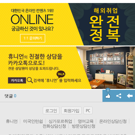
0
댓글
0
로그인
회원가입
PC
휴니언
미국인턴쉽
싱가포르취업
영어교육
온라인상담신청
전화상담신청
방문상담신청