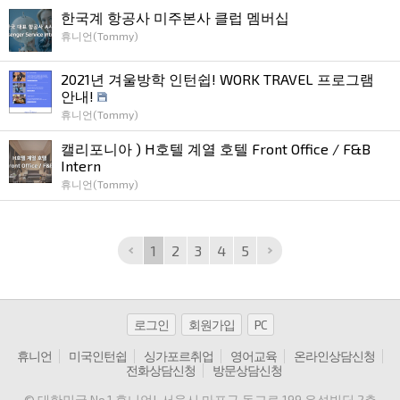
한국계 항공사 미주본사 클럽 멤버십
휴니언(Tommy)
2021년 겨울방학 인턴쉽! WORK TRAVEL 프로그램
안내!
휴니언(Tommy)
캘리포니아 ) H호텔 계열 호텔 Front Office / F&B
Intern
휴니언(Tommy)
1
2
3
4
5
로그인
회원가입
PC
휴니언
미국인턴쉽
싱가포르취업
영어교육
온라인상담신청
전화상담신청
방문상담신청
© 대한민국 No.1 휴니언!
, 서울시 마포구 동교로 199 우성빌딩 2층